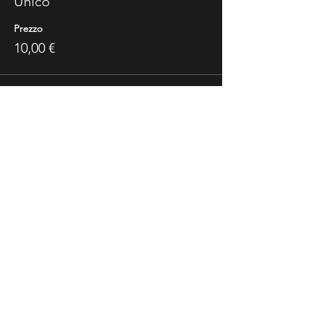
Unico
Prezzo
10,00 €
Share This Event
Ricevi Le Nostre News