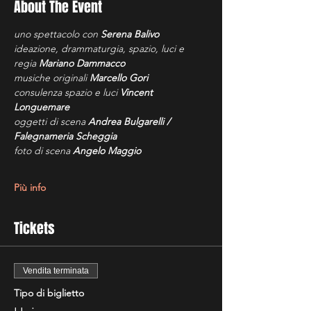
About The Event
uno spettacolo con 
Serena Balivo
ideazione, drammaturgia, spazio, luci e 
regia 
Mariano Dammacco
musiche originali 
Marcello Gori
consulenza spazio e luci 
Vincent 
Longuemare
oggetti di scena
 Andrea Bulgarelli / 
Falegnameria Scheggia
foto di scena 
Angelo Maggio
Più info
Tickets
Vendita terminata
Tipo di biglietto