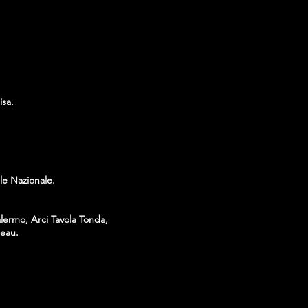
isa.
ile Nazionale.
alermo, Arci Tavola Tonda,
ceau.