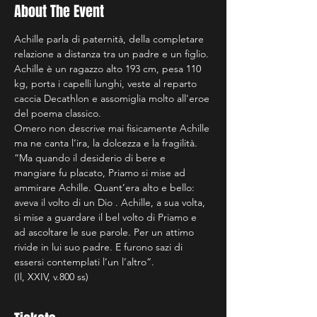
About The Event
Achille parla di paternità, della completare 
relazione a distanza tra un padre e un figlio.
Achille è un ragazzo alto 193 cm, pesa 110 
kg, porta i capelli lunghi, veste al reparto 
caccia Decathlon e assomiglia molto all'eroe 
del poema classico.
Omero non descrive mai fisicamente Achille 
ma ne canta l’ira, la dolcezza e la fragilità.
“Ma quando il desiderio di bere e 
mangiare fu placato, Priamo si mise ad 
ammirare Achille. Quant’era alto e bello: 
aveva il volto di un Dio . Achille, a sua volta, 
si mise a guardare il bel volto di Priamo e 
ad ascoltare le sue parole. Per un attimo 
rivide in lui suo padre. E furono sazi di 
essersi contemplati l’un l’altro”.
(Il, XXIV, v.800 ss)