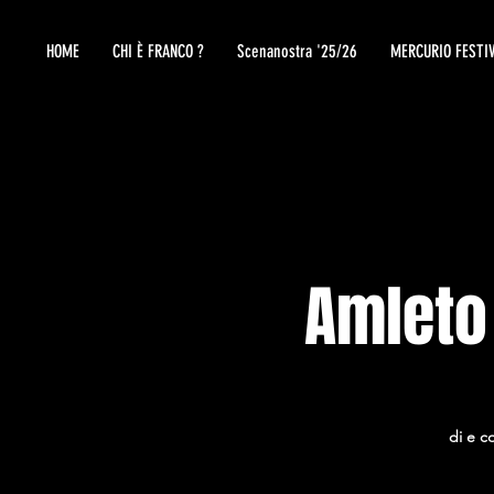
HOME
CHI È FRANCO ?
Scenanostra '25/26
MERCURIO FESTI
Amleto
di e c