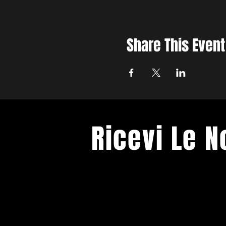
Share This Event
Ricevi Le 
Ti terremo informato sui prossimi e
Spazio Franco