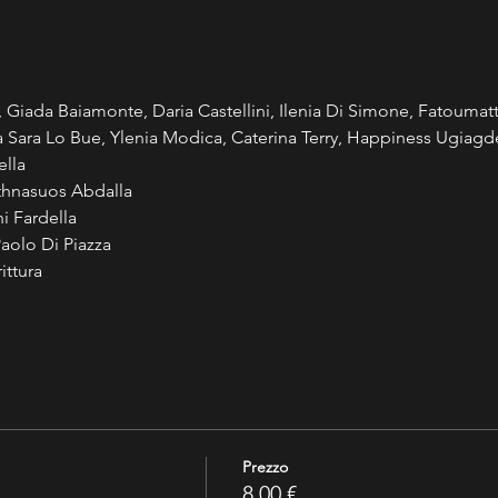
, Giada Baiamonte, Daria Castellini, Ilenia Di Simone, Fatouma
a Sara Lo Bue, Ylenia Modica, Caterina Terry, Happiness Ugiagd
ella
Athnasuos Abdalla
ni Fardella
Paolo Di Piazza
ittura
Prezzo
8,00 €