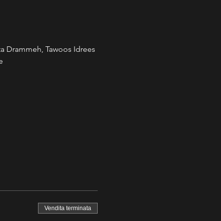
tta Drammeh, Tawoos Idrees 
e
Vendita terminata