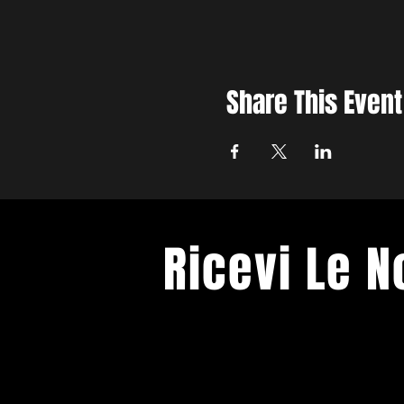
Share This Event
Ricevi Le 
Ti terremo informato sui prossimi e
Spazio Franco