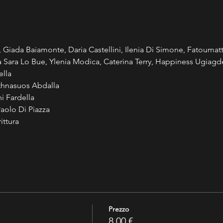
, Giada Baiamonte, Daria Castellini, Ilenia Di Simone, Fatouma
a Sara Lo Bue, Ylenia Modica, Caterina Terry, Happiness Ugiagd
ella
Athnasuos Abdalla
ni Fardella
Paolo Di Piazza
ittura
Prezzo
8,00 €