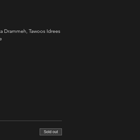
tta Drammeh, Tawoos Idrees 
e
Sold out