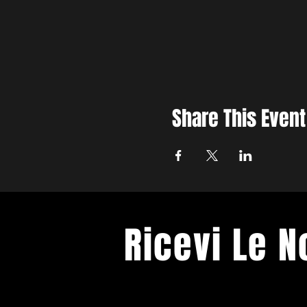
Share This Event
Ricevi Le 
Ti terremo informato sui prossimi e
Spazio Franco