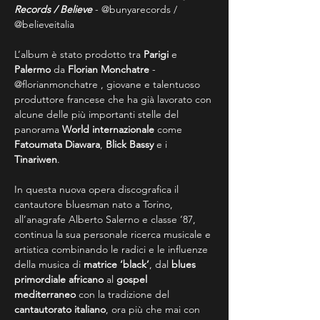
Records / Believe 
-
@bunyarecords / 
@believeitalia 
L’album è stato prodotto tra 
Parigi
 e 
Palermo
 da 
Florian Monchatre 
- 
@florianmonchatre
, giovane e talentuoso 
produttore francese che ha già lavorato con 
alcune delle più importanti stelle del 
panorama 
World internazionale
 come 
Fatoumata Diawara
,
 Blick Bassy
 e i 
Tinariwen
. 
In questa nuova opera discografica il 
cantautore bluesman nato a Torino, 
all’anagrafe Alberto Salerno e classe ‘87, 
continua la sua personale ricerca musicale e 
artistica combinando le radici e le influenze 
della musica di 
matrice ‘black’
, dal 
blues 
primordiale africano
 al 
gospel 
mediterraneo
 con la tradizione del 
cantautorato italiano
, ora più che mai con 