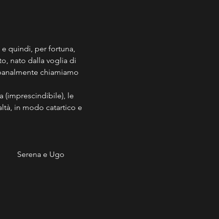
 quindi, per fortuna, 
o, nato dalla voglia di 
he banalmente chiamiamo 
(imprescindibile), le 
altà, in modo catartico e 
																	Serena e Ugo