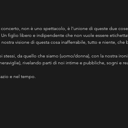
oncerto, non è uno spettacolo, è l’unione di queste due cose e
o. Un figlio libero e indipendente che non vuole essere etichettat
a nostra visione di questa cosa inafferrabile, tutto e niente, c
 stessi, da quello che siamo (uomo/donna), con la nostra ironia 
meraviglie), rivelando parti di noi intime e pubbliche, sogni e re
pazio e nel tempo.