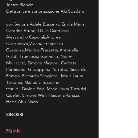
Teatro Biondo
Elettronica e sonorizzazione Aki Spadaro
con Simona Adele Buscemi, Emilia Maria 
Caterina Bruno, Giulia Candiloro, 
Alessandro Caporali,Andrea 
Castronovo,Viviana Francesca 
Costanza,Martina Frazzetta,Antonella 
Galati, Francesca Gennuso, Noemi 
Migliaccio, Simone Mignosi, Carlotta 
Pernicone, Giuseppina Perrotta, Riccardo 
Romeo, Riccardo Sangiorgi, Maria Laura 
Turturici, Manuela Tuzzolino
testi di: Davide Enia, Maria Laura Turturici. 
Qoelet, Simone Weil, Haidar al-Ghaza, 
Heba Abu Nada
SINOSSI
Più info