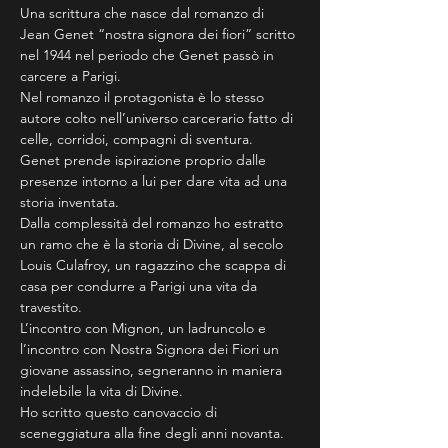
Una scrittura che nasce dal romanzo di 
Jean Genet “nostra signora dei fiori” scritto 
nel 1944 nel periodo che Genet passò in 
carcere a Parigi.
Nel romanzo il protagonista è lo stesso 
autore colto nell’universo carcerario fatto di 
celle, corridoi, compagni di sventura.
Genet prende ispirazione proprio dalle 
presenze intorno a lui per dare vita ad una 
storia inventata.
Dalla complessità del romanzo ho estratto 
un ramo che è la storia di Divine, al secolo 
Louis Culafroy, un ragazzino che scappa di 
casa per condurre a Parigi una vita da 
travestito.
L’incontro con Mignon, un ladruncolo e 
l’incontro con Nostra Signora dei Fiori un 
giovane assassino, segneranno in maniera 
indelebile la vita di Divine.
Ho scritto questo canovaccio di 
sceneggiatura alla fine degli anni novanta. 