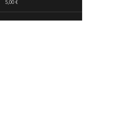
5,00 €
Share This Event
Ricevi Le Nostre News
Accetto l'informativa sulla privacy
Vedi informativa sulla privacy