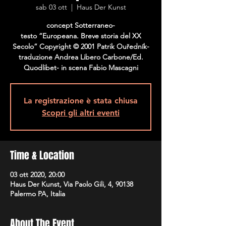
sab 03 ott
  |  
Haus Der Kunst
concept Sotterraneo-
testo “Europeana. Breve storia del XX
Secolo” Copyright © 2001 Patrik Ouředník-
traduzione Andrea Libero Carbone/Ed.
Quodlibet- in scena Fabio Mascagni
La registrazione è stata chiusa
Scopri gli altri eventi
Time & Location
03 ott 2020, 20:00
Haus Der Kunst, Via Paolo Gili, 4, 90138
Palermo PA, Italia
About The Event