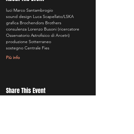
luci Marco Santambrogio
sound design Luca Scapellato/LSKA
grafica Brochendors Brothers
consulenza Lorenzo Busoni (ricercatore 
Osservatorio Astrofisico di Arcetri)
produzione Sotterraneo
sostegno Centrale Fies
Più info
Share This Event