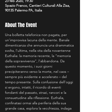
23 feb 2020, 19:30
Spazio Franco, Cantieri Culturali Alla Zisa,
90135 Palermo PA, Italia
About The Event
Una bolletta telefonica non pagata, per 
un’improvvisa lacuna della mente. Banale 
dimenticanza che annuncia una drammatica 
svolta, l’ultima, nella vita della novantenne 
Euthalia: la memoria recente, la “memoria 
della sopravvivenza”, l’abbandona. Da 
questo momento, i suoi giorni 
precipiteranno verso la morte, nel caos – 
sempre più evidente e accelerato – del 
tempo presente. Sulla confusione dell’oggi 
si ergono, intatti, il ricordo di eventi 
fondanti del passato, strazi, rancori e la 
consuetudine alla riflessione. Euthalia, 
confinatasi ormai alla periferia della sua 
grande casa, esplora la vecchiezza, indaga 