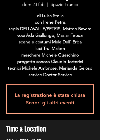
dom 23 feb
  |  
Spazio Franco
di Luisa Stella
con Irene Petris
regia DELLAVALLE/PETRIS, Matteo Bavera
voci Ada Giallongo, Maziar Firouzi
scene e costumi Mela Dell' Erba
luci Trui Malten
maschere Michele Guaschino
progetto sonoro Claudio Tortorici
tecnici Michele Ambrose, Marianda Geloso
La registrazione è stata chiusa
Scopri gli altri eventi
Time & Location