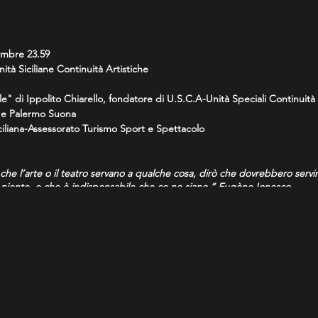
embre 23.59
ità Siciliane Continuità Artistiche
le"
di Ippolito Chiarello, fondatore di
U.S.C.A-Unità Speciali Continuità 
e
Palermo Suona
iliana-Assessorato Turismo Sport e Spettacolo
he l’arte o il teatro servano a qualche cosa, dirò che dovrebbero servir
a niente, e che è indispensabile che ce ne siano.” Eugène Ionesco
lo spettacolo dal vivo in cui abbiamo visto emergere tutte le fragilità e 
n avere voglia) di sfruttare l’occasione per migliorarsi, tentiamo di dare
e nuovi rapporti e nuove relazioni con il Pubblico vero e lo facciamo racc
intento di allargarlo a tutta la Comunità Artistica Siciliana.
SHOW
è rivolta ad attrici, attori, danzatrici, danzatori, musiciste, musicisti,
za limiti di età, che operano in
Sicilia
, interessati a far parte dell’ U.S.C.