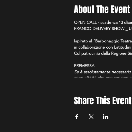
About The Event
OPEN CALL
- scadenza 13 dic
FRANCO DELIVERY SHOW
_ Un
Ispirato al
"Barbonaggio Teatra
in collaborazione con
Latitudini
Col patrocinio della
Regione Sic
PREMESSA
Se è assolutamente necessario c
sono attività che non servono 
In questo periodo così buio per 
sembra non essere in grado (o no
Share This Event
nostra creatività, per sviluppar
collega Ippolito Chiarello con l’
CALL:
La call di
FRANCO DELIVERY 
performer, artisti di strada, sen