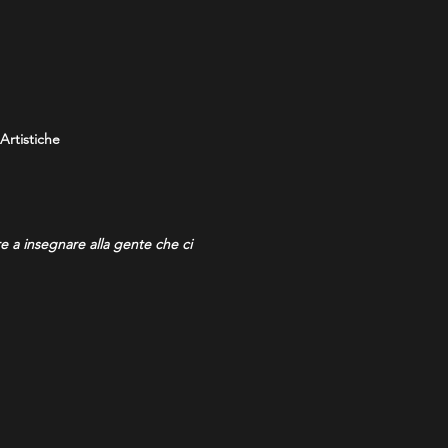
Artistiche
e a insegnare alla gente che ci
le iniquità di un sistema che
 nuovi/antichi slanci alla
ogliendo l’invito dell’amico e
 narratrici, narratori, cantanti,
A (Unità Siciliana Continuità