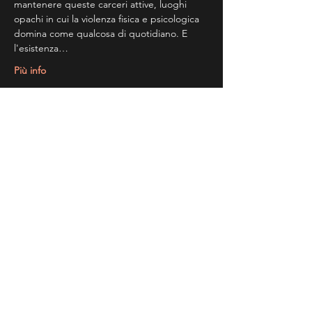
mantenere queste carceri attive, luoghi 
opachi in cui la violenza fisica e psicologica 
domina come qualcosa di quotidiano. E 
l'esistenza…
Più info
Share This Event
Ricevi Le Nostre News