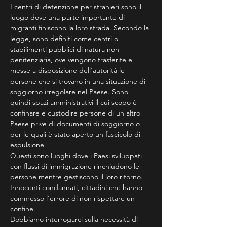
I centri di detenzione per stranieri sono il 
luogo dove una parte importante di 
migranti finiscono la loro strada. Secondo la 
legge, sono definiti come centri o 
stabilimenti pubblici di natura non 
penitenziaria, ove vengono trasferite e 
messe a disposizione dell'autorità le 
persone che si trovano in una situazione di 
soggiorno irregolare nel Paese. Sono 
quindi spazi amministrativi il cui scopo è 
confinare e custodire persone di un altro 
Paese prive di documenti di soggiorno o 
per le quali è stato aperto un fascicolo di 
espulsione.
Questi sono luoghi dove i Paesi sviluppati 
con flussi di immigrazione rinchiudono le 
persone mentre gestiscono il loro ritorno. 
Innocenti condannati, cittadini che hanno 
commesso l'errore di non rispettare un 
confine.
Dobbiamo interrogarci sulla necessità di 