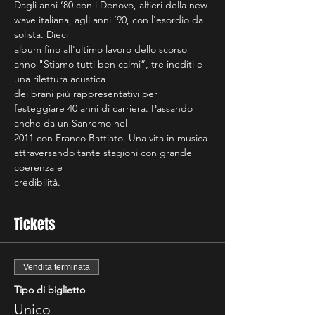
Dagli anni ‘80 con i Denovo, alfieri della new 
wave italiana, agli anni ’90, con l'esordio da 
solista. Dieci
album fino all'ultimo lavoro dello scorso 
anno "Stiamo tutti ben calmi”, tre inediti e 
una rilettura acustica
dei brani più rappresentativi per 
festeggiare 40 anni di carriera. Passando 
anche da un Sanremo nel
2011 con Franco Battiato. Una vita in musica 
attraversando tante stagioni con grande 
coerenza e
credibilità.
Tickets
Vendita terminata
Tipo di biglietto
Unico