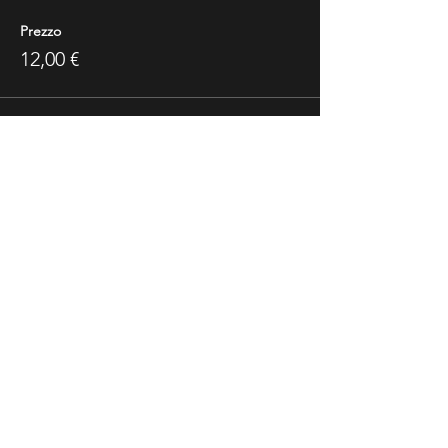
Prezzo
12,00 €
Share This Event
Ricevi Le Nostre News