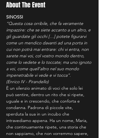
About The Event
SINOSSI
“Questa cosa orribile, che fa veramente 
impazzire: che se siete accanto a un altro, e 
gli guardate gli occhi […] potete figurarvi 
come un mendico davanti ad una porta in 
cui non potrà mai entrare: chi vi entra, non 
sarete mai voi, col vostro mondo dentro, 
come lo vedete e lo toccate; ma uno ignoto 
a voi, come quell’altro nel suo mondo 
impenetrabile vi vede e vi tocca”.

(Enrico IV - Pirandello)
È un silenzio animato di voci che solo lei 
può sentire, dentro un rito che si ripete, 
uguale e in crescendo, che conforta e 
condanna. Padrona di piccole vite, 
sperduta la sua in un incubo che 
intravediamo appena. Ha un nome, Maria, 
che continuamente ripete, una storia che 
non sappiamo, che non vorremmo sapere, 