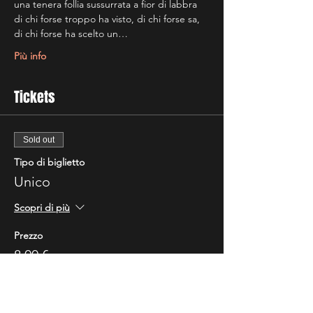
una tenera follia sussurrata a fior di labbra 
di chi forse troppo ha visto, di chi forse sa, 
di chi forse ha scelto un…
Più info
Tickets
Sold out
Tipo di biglietto
Unico
Scopri di più
Prezzo
8,00 €
Questo evento è sold out