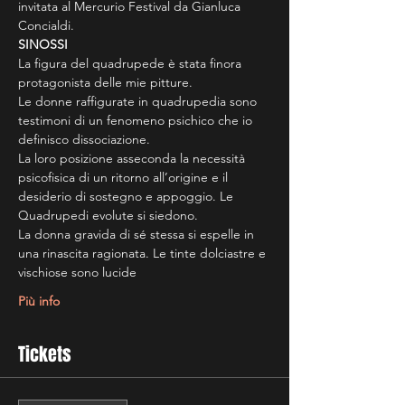
invitata al Mercurio Festival da Gianluca 
Concialdi.
SINOSSI
La figura del quadrupede è stata finora 
protagonista delle mie pitture.
Le donne raffigurate in quadrupedia sono 
testimoni di un fenomeno psichico che io 
definisco dissociazione.
La loro posizione asseconda la necessità 
psicofisica di un ritorno all’origine e il 
desiderio di sostegno e appoggio. Le 
Quadrupedi evolute si siedono.
La donna gravida di sé stessa si espelle in 
una rinascita ragionata. Le tinte dolciastre e 
vischiose sono lucide
Più info
Tickets