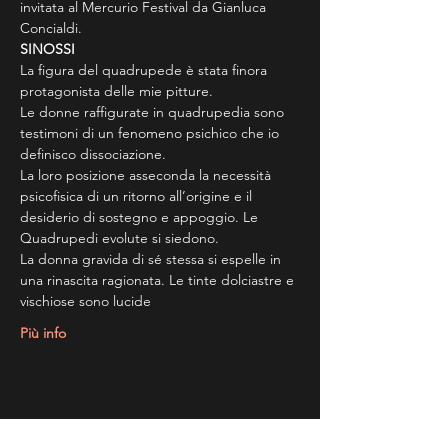
invitata al Mercurio Festival da Gianluca 
Concialdi.
SINOSSI
La figura del quadrupede è stata finora 
protagonista delle mie pitture.
Le donne raffigurate in quadrupedia sono 
testimoni di un fenomeno psichico che io 
definisco dissociazione.
La loro posizione asseconda la necessità 
psicofisica di un ritorno all’origine e il 
desiderio di sostegno e appoggio. Le 
Quadrupedi evolute si siedono.
La donna gravida di sé stessa si espelle in 
una rinascita ragionata. Le tinte dolciastre e 
vischiose sono lucide
Più info
Share This Event