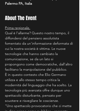
Palermo PA, Italia
About The Event
Prima regionale.
Qual è l’allarme? Questo nostro tempo, il 
diffondersi del pensiero assolutista 
fomentato da un’informazione deformata di 
cui la nostra società è vittima. Le nuove 
tecnologie che hanno cambiato la 
comunicazione, se da un lato si 
propongono come democratiche, dall’altro 
facilitano la manipolazione del pubblico.
È in questo contesto che Elio Germano 
utilizza e allo stesso tempo critica la 
modernità del linguaggio che ha scelto. La 
tecnologia più avanzata offre dunque uno 
spettacolo disturbante, pensato per 
scuotere e risvegliare le coscienze.
“Uno spettacolo provocatorio che ci mette 