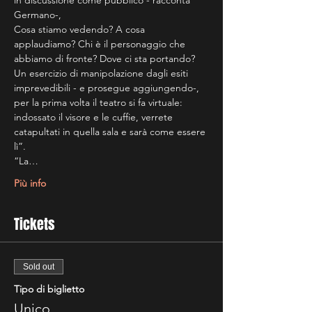
in discussione come pubblico - racconta 
Germano-, 
Cosa stiamo vedendo? A cosa 
applaudiamo? Chi è il personaggio che 
abbiamo di fronte? Dove ci sta portando? 
Un esercizio di manipolazione dagli esiti 
imprevedibili - e prosegue aggiungendo-, 
per la prima volta il teatro si fa virtuale: 
indossato il visore e le cuffie, verrete 
catapultati in quella sala e sarà come essere 
lì”.
“La…
Più info
Tickets
Sold out
Tipo di biglietto
Unico