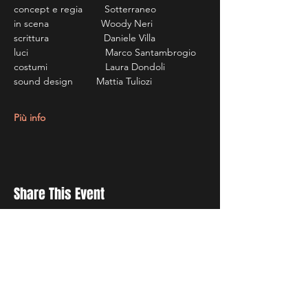
concept e regia        Sotterraneo
in scena                   Woody Neri
scrittura                    Daniele Villa
luci                            Marco Santambrogio
costumi                     Laura Dondoli
sound design	Mattia Tuliozi
Più info
Share This Event
Ricevi Le Nostre News