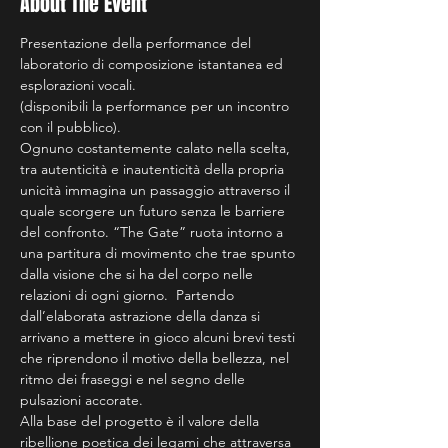
About The Event
Presentazione della performance del 
laboratorio di composizione istantanea ed 
esplorazioni vocali.
(disponibili la performance per un incontro 
con il pubblico).
Ognuno costantemente calato nella scelta, 
tra autenticità e inautenticità della propria 
unicità immagina un passaggio attraverso il 
quale scorgere un futuro senza le barriere 
del confronto. “The Gate” ruota intorno a 
una partitura di movimento che trae spunto 
dalla visione che si ha del corpo nelle 
relazioni di ogni giorno.  Partendo 
dall’elaborata astrazione della danza si 
arrivano a mettere in gioco alcuni brevi testi 
che riprendono il motivo della bellezza, nel 
ritmo dei fraseggi e nel segno delle 
pulsazioni accorate.
Alla base del progetto è il valore della 
ribellione poetica dei legami che attraversa 