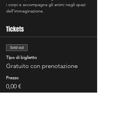
i corpi e accompagna gli animi negli spazi 
dell’immaginazione.
Tickets
Sold out
Tipo di biglietto
Gratuito con prenotazione
Prezzo
0,00 €
Questo evento è sold out