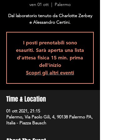
ven 01 ott
  |  
Palermo
Dal laboratorio tenuto da Charlotte Zerbey
e Alessandro Certini.
I posti prenotabili sono
esauriti. Sarà aperta una lista
d'attesa fisica 15 min. prima
dell'inizio
Scopri gli altri eventi
Time & Location
01 ott 2021, 21:15
Palermo, Via Paolo Gili, 4, 90138 Palermo PA,
Italia - Piazza Bausch