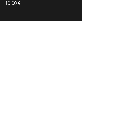
10,00 €
Share This Event
Ricevi Le Nostre News
Accetto l'informativa sulla privacy
Vedi informativa sulla privacy