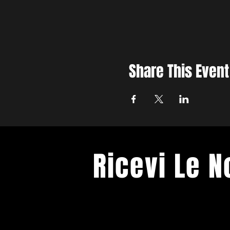
Share This Event
Ricevi Le 
Ti terremo informato sui prossimi e
Spazio Franco